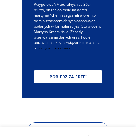
Przygotowań Maturalnych za 30zł
brutto, pisząc do mnie na adres
martyna@chemiazegzaminatorem.pl.
Administratorem danych osobowych
podanych w formularzu jest Sto procent
Martyna Krzemińska. Zasady
przetwarzania danych oraz Twoje
uprawnienia z tym związane opisane są
w
polityce prywatności
.
POBIERZ ZA FREE!
1
2
3
…
5
NASTĘPNE »