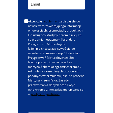
Akceptuję
regulamin
i zapisuję się do
newslettera zawierającego informacje
o nowościach, promocjach, produktach
lub usługach Martyny Krzemińskiej, za
co w zamian otrzymam Kalendarz
Przygotowań Maturalnych.
Jeżeli nie chcesz zapisywać się do
newslettera, możesz kupić Kalendarz
Przygotowań Maturalnych za 30zł
brutto, pisząc do mnie na adres
martyna@chemiazegzaminatorem.pl.
Administratorem danych osobowych
podanych w formularzu jest Sto procent
Martyna Krzemińska. Zasady
przetwarzania danych oraz Twoje
uprawnienia z tym związane opisane są
w
polityce prywatności
.