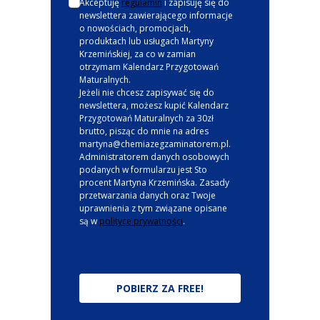
Akceptuję
regulamin
i zapisuję się do
newslettera zawierającego informacje
o nowościach, promocjach,
produktach lub usługach Martyny
Krzemińskiej, za co w zamian
otrzymam Kalendarz Przygotowań
Maturalnych.
Jeżeli nie chcesz zapisywać się do
newslettera, możesz kupić Kalendarz
Przygotowań Maturalnych za 30zł
brutto, pisząc do mnie na adres
martyna@chemiazegzaminatorem.pl.
Administratorem danych osobowych
podanych w formularzu jest Sto
procent Martyna Krzemińska. Zasady
przetwarzania danych oraz Twoje
uprawnienia z tym związane opisane
są w
polityce prywatności
.
POBIERZ ZA FREE!