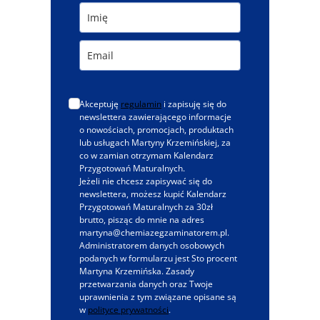
Akceptuję
regulamin
i zapisuję się do
newslettera zawierającego informacje
o nowościach, promocjach, produktach
lub usługach Martyny Krzemińskiej, za
co w zamian otrzymam Kalendarz
Przygotowań Maturalnych.
Jeżeli nie chcesz zapisywać się do
newslettera, możesz kupić Kalendarz
Przygotowań Maturalnych za 30zł
brutto, pisząc do mnie na adres
martyna@chemiazegzaminatorem.pl.
Administratorem danych osobowych
podanych w formularzu jest Sto procent
Martyna Krzemińska. Zasady
przetwarzania danych oraz Twoje
uprawnienia z tym związane opisane są
w
polityce prywatności
.