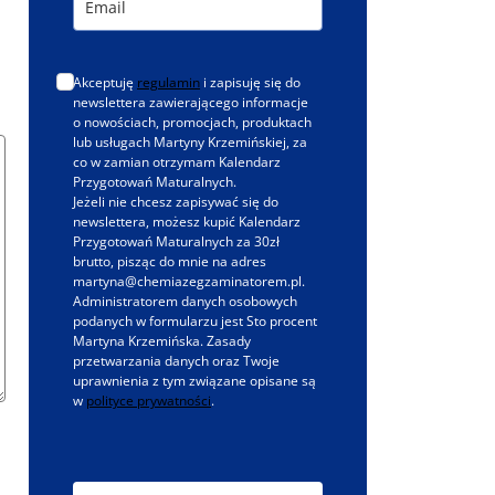
Akceptuję
regulamin
i zapisuję się do
newslettera zawierającego informacje
o nowościach, promocjach, produktach
lub usługach Martyny Krzemińskiej, za
co w zamian otrzymam Kalendarz
Przygotowań Maturalnych.
Jeżeli nie chcesz zapisywać się do
newslettera, możesz kupić Kalendarz
Przygotowań Maturalnych za 30zł
brutto, pisząc do mnie na adres
martyna@chemiazegzaminatorem.pl.
Administratorem danych osobowych
podanych w formularzu jest Sto procent
Martyna Krzemińska. Zasady
przetwarzania danych oraz Twoje
uprawnienia z tym związane opisane są
w
polityce prywatności
.