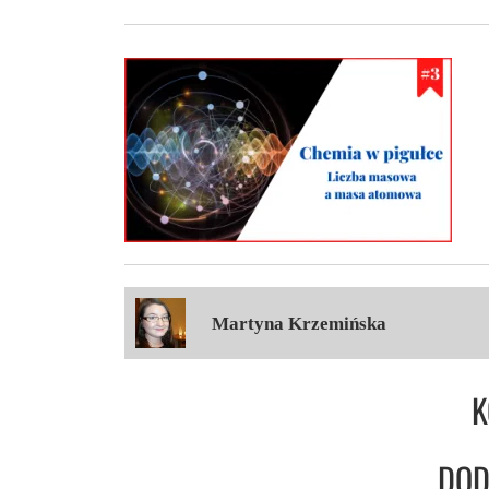
Martyna Krzemińska
K
DOD