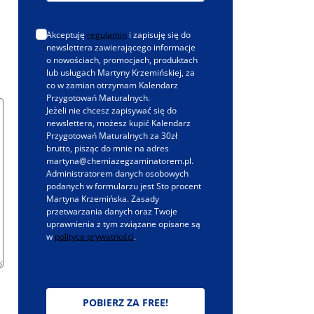
Akceptuję
regulamin
i zapisuję się do
newslettera zawierającego informacje
o nowościach, promocjach, produktach
lub usługach Martyny Krzemińskiej, za
co w zamian otrzymam Kalendarz
Przygotowań Maturalnych.
Jeżeli nie chcesz zapisywać się do
newslettera, możesz kupić Kalendarz
Przygotowań Maturalnych za 30zł
brutto, pisząc do mnie na adres
martyna@chemiazegzaminatorem.pl.
Administratorem danych osobowych
podanych w formularzu jest Sto procent
Martyna Krzemińska. Zasady
przetwarzania danych oraz Twoje
uprawnienia z tym związane opisane są
w
polityce prywatności
.
POBIERZ ZA FREE!