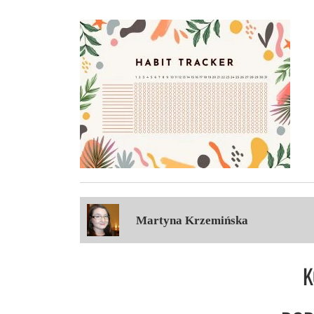
Martyna Krzemińska
K