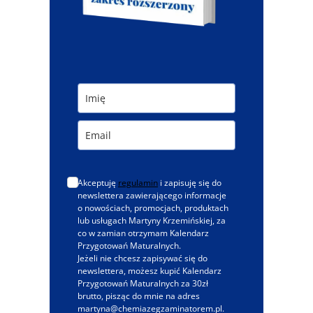
Akceptuję
regulamin
i zapisuję się do
newslettera zawierającego informacje
o nowościach, promocjach, produktach
lub usługach Martyny Krzemińskiej, za
co w zamian otrzymam Kalendarz
Przygotowań Maturalnych.
Jeżeli nie chcesz zapisywać się do
newslettera, możesz kupić Kalendarz
Przygotowań Maturalnych za 30zł
brutto, pisząc do mnie na adres
martyna@chemiazegzaminatorem.pl.