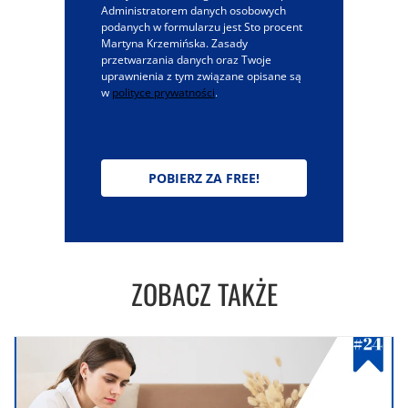
Administratorem danych osobowych
podanych w formularzu jest Sto procent
Martyna Krzemińska. Zasady
przetwarzania danych oraz Twoje
uprawnienia z tym związane opisane są
w
polityce prywatności
.
POBIERZ ZA FREE!
ZOBACZ TAKŻE