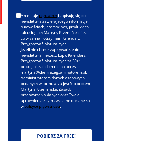
Akceptuję
regulamin
i zapisuję się do
newslettera zawierającego informacje
o nowościach, promocjach, produktach
lub usługach Martyny Krzemińskiej, za
co w zamian otrzymam Kalendarz
Przygotowań Maturalnych.
Jeżeli nie chcesz zapisywać się do
newslettera, możesz kupić Kalendarz
Przygotowań Maturalnych za 30zł
brutto, pisząc do mnie na adres
martyna@chemiazegzaminatorem.pl.
Administratorem danych osobowych
podanych w formularzu jest Sto procent
Martyna Krzemińska. Zasady
przetwarzania danych oraz Twoje
uprawnienia z tym związane opisane są
w
polityce prywatności
.
POBIERZ ZA FREE!